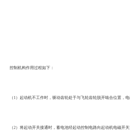
控制机构作用过程如下：
（1）起动机不工作时，驱动齿轮处于与飞轮齿轮脱开啮合位置，电
（2）将起动开关接通时，蓄电池经起动控制电路向起动机电磁开关